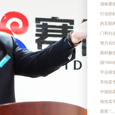
湖南赛
行业的
的互联
门和社
努力在
面积极
国700
平台研
车拍卖专
中国拍
络拍卖平
新奖”