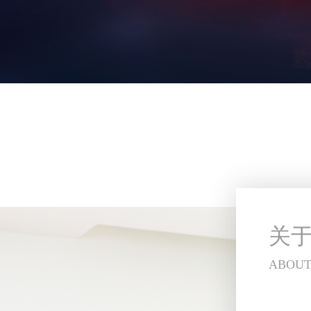
关
ABOUT