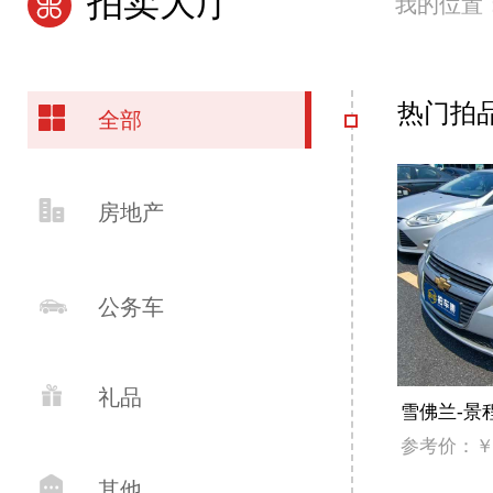
拍卖大厅
我的位置

热门拍

全部

房地产

公务车

礼品
雪佛兰-景程 
参考价：￥7

其他