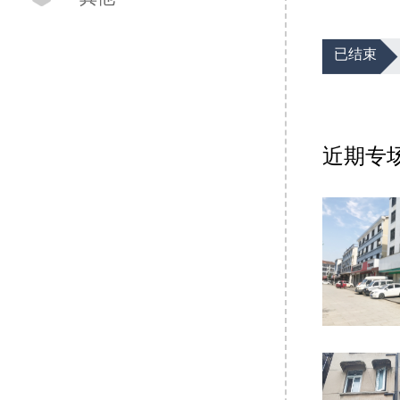

已结束
近期专